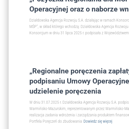
Operacyjnej oraz o naborze 
Działdowska Agencja Rozwoju S.A. działając w ramach Konsorc
MŚP”, w skład którego wchodzą: Działdowska Agencja Rozwoju 
Konsorcjum w dniu 31 lipca 2025 r. podpisała z Województw
„Regionalne poręczenia zapła
podpisaniu Umowy Operacyjnej
udzielenie poręczenia
W dniu 31.07.2025 r. Działdowska Agencja Rozwoju S.A. po
Warmińsko-Mazurskim, reprezentowanym przez Warmińsko-Mazu
realizacja zadania wdrożenia i zarządzania produktem fi
Portfela Poręczeń do zbudowania
Dowiedz się więcej