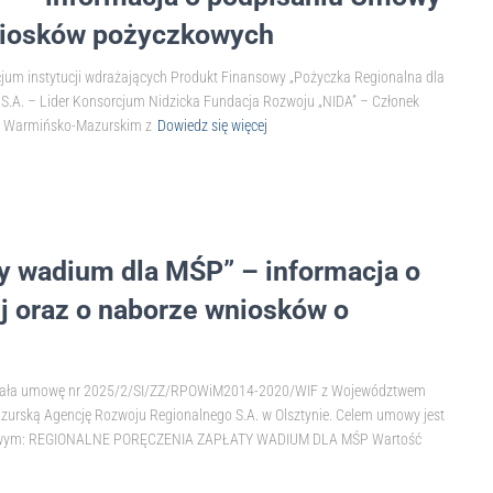
wniosków pożyczkowych
jum instytucji wdrażających Produkt Finansowy „Pożyczka Regionalna dla
S.A. – Lider Konsorcjum Nidzicka Fundacja Rozwoju „NIDA” – Członek
em Warmińsko-Mazurskim z
Dowiedz się więcej
ty wadium dla MŚP” – informacja o
 oraz o naborze wniosków o
dpisała umowę nr 2025/2/SI/ZZ/RPOWiM2014-2020/WIF z Województwem
rską Agencję Rozwoju Regionalnego S.A. w Olsztynie. Celem umowy jest
nansowym: REGIONALNE PORĘCZENIA ZAPŁATY WADIUM DLA MŚP Wartość