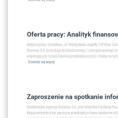
Oferta pracy: Analityk finanso
Miejsce pracy: Działdowo, ul. Władysława Jagiełły 15Firma: D
Rozwoju S.A. poszukuje doświadczonego i zaangażowanego anali
wspierających rozwój lokalnej przedsiębiorczości. Osoba na t
Dowiedz się więcej
Zaproszenie na spotkanie inf
Działdowska Agencja Rozwoju S.A. oraz Nidzicka Fundacja R
Mrągowieserdecznie zaprasza przedsiębiorcówna spotkanie inf