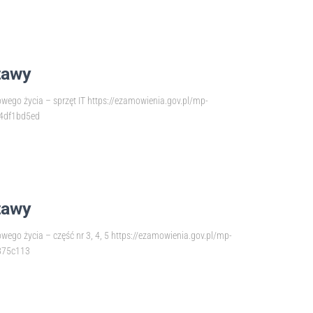
tawy
go życia – sprzęt IT https://ezamowienia.gov.pl/mp-
e4df1bd5ed
tawy
go życia – część nr 3, 4, 5 https://ezamowienia.gov.pl/mp-
3875c113