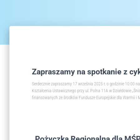
Ctrl-
F10,
aby
otworzyć
menu
dostępności.
Zapraszamy na spotkanie z cy
Serdecznie zapraszamy 17 września 2025 r. o godzinie 10:00 na
Kształcenia Ustawicznego przy ul. Polna 11A w Działdowie.„Śni
finansowanych ze środków Fundusze Europejskie dla Warmii i 
„Pożyczka Regionalna dla MŚP