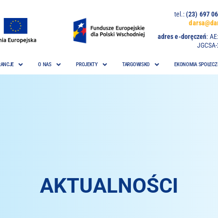
tel.:
(23) 697
darsa@dar
adres e-doręczeń
:
AE
JGCSA-
ANCJE
O NAS
PROJEKTY
TARGOWISKO
EKONOMIA SPOŁECZ
AKTUALNOŚCI