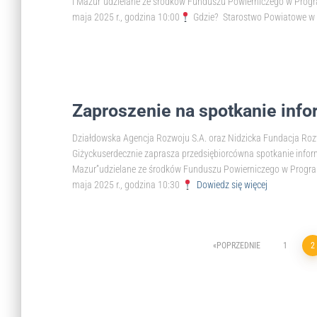
i Mazur”udzielane ze środków Funduszu Powierniczego w Prog
maja 2025 r., godzina 10:00
Gdzie? Starostwo Powiatowe w
Zaproszenie na spotkanie inf
Działdowska Agencja Rozwoju S.A. oraz Nidzicka Fundacja R
Giżyckuserdecznie zaprasza przedsiębiorcówna spotkanie infor
Mazur”udzielane ze środków Funduszu Powierniczego w Progra
maja 2025 r., godzina 10:30
Dowiedz się więcej
POPRZEDNIE
1
2