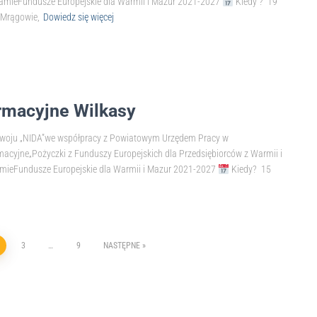
ramieFundusze Europejskie dla Warmii i Mazur 2021-2027
Kiedy ? 19
 Mrągowie,
Dowiedz się więcej
ormacyjne Wilkasy
ozwoju „NIDA”we współpracy z Powiatowym Urzędem Pracy w
macyjne„Pożyczki z Funduszy Europejskich dla Przedsiębiorców z Warmii i
mieFundusze Europejskie dla Warmii i Mazur 2021-2027
Kiedy? 15
3
…
9
NASTĘPNE