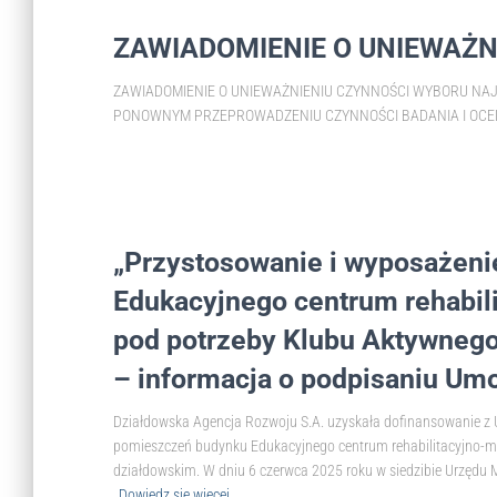
ZAWIADOMIENIE O UNIEWAŻN
ZAWIADOMIENIE O UNIEWAŻNIENIU CZYNNOŚCI WYBORU NAJK
PONOWNYM PRZEPROWADZENIU CZYNNOŚCI BADANIA I OCENY O
„Przystosowanie i wyposażen
Edukacyjnego centrum rehabi
pod potrzeby Klubu Aktywnego
– informacja o podpisaniu Um
Działdowska Agencja Rozwoju S.A. uzyskała dofinansowanie z Uni
pomieszczeń budynku Edukacyjnego centrum rehabilitacyjno-m
działdowskim. W dniu 6 czerwca 2025 roku w siedzibie Urzęd
Dowiedz się więcej