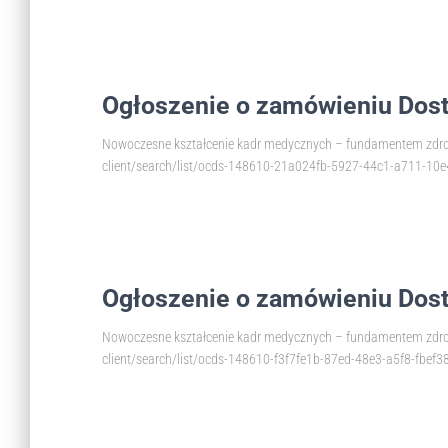
Ogłoszenie o zamówieniu Dos
Nowoczesne kształcenie kadr medycznych – fundamentem zdrowe
client/search/list/ocds-148610-21a024fb-5927-44c1-a711-10
Ogłoszenie o zamówieniu Dos
Nowoczesne kształcenie kadr medycznych – fundamentem zdrowe
client/search/list/ocds-148610-f3f7fe1b-87ed-48e3-a5f8-fbef