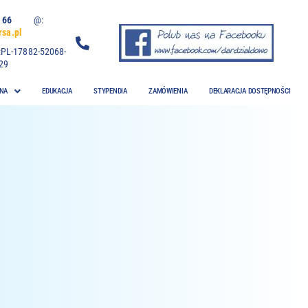
 06 66
@:
sa.pl
:PL-17882-52068-
29
NA
EDUKACJA
STYPENDIA
ZAMÓWIENIA
DEKLARACJA DOSTĘPNOŚCI