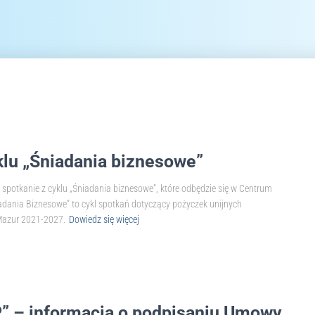
klu „Śniadania biznesowe”
 spotkanie z cyklu „Śniadania biznesowe”, które odbędzie się w Centrum
adania Biznesowe” to cykl spotkań dotyczący pożyczek unijnych
Mazur 2021-2027.
Dowiedz się więcej
” – informacja o podpisaniu Umowy