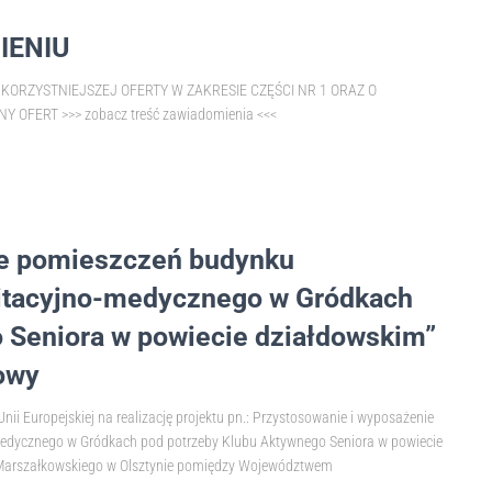
IENIU
ORZYSTNIEJSZEJ OFERTY W ZAKRESIE CZĘŚCI NR 1 ORAZ O
FERT >>> zobacz treść zawiadomienia <<<
ie pomieszczeń budynku
litacyjno-medycznego w Gródkach
 Seniora w powiecie działdowskim”
owy
i Europejskiej na realizację projektu pn.: Przystosowanie i wyposażenie
edycznego w Gródkach pod potrzeby Klubu Aktywnego Seniora w powiecie
u Marszałkowskiego w Olsztynie pomiędzy Województwem