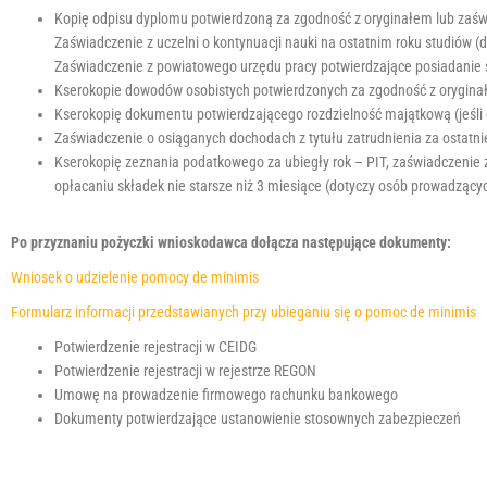
o
Kopię odpisu dyplomu potwierdzoną za zgodność z oryginałem lub zaświ
s
Zaświadczenie z uczelni o kontynuacji nauki na ostatnim roku studiów (
t
Zaświadczenie z powiatowego urzędu pracy potwierdzające posiadanie 
o
Kserokopie dowodów osobistych potwierdzonych za zgodność z orygin
s
Kserokopię dokumentu potwierdzającego rozdzielność majątkową (jeśli 
o
Zaświadczenie o osiąganych dochodach z tytułu zatrudnienia za ostatn
w
Kserokopię zeznania podatkowego za ubiegły rok – PIT, zaświadczenie
a
opłacaniu składek nie starsze niż 3 miesiące (dotyczy osób prowadzący
ć
w
Po przyznaniu pożyczki wnioskodawca dołącza następujące dokumenty:
i
t
Wniosek o udzielenie pomocy de minimis
r
Formularz informacji przedstawianych przy ubieganiu się o pomoc de minimis
y
n
Potwierdzenie rejestracji w CEIDG
ę
Potwierdzenie rejestracji w rejestrze REGON
d
Umowę na prowadzenie firmowego rachunku bankowego
o
Dokumenty potwierdzające ustanowienie stosownych zabezpieczeń
o
s