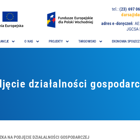
tel.:
(23) 697
darsa@dar
adres e-doręczeń
:
AE
JGCSA-
ANCJE
O NAS
PROJEKTY
TARGOWISKO
EKONOMIA SPOŁECZ
jęcie działalności gospodarc
ZKA NA PODJĘCIE DZIAŁALNOŚCI GOSPODARCZEJ