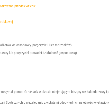
nioskowane przedsięwzięcie
zarobkowej
łżonka wnioskodawcy, poręczycieli i ich małżonków)
dawcy lub poręczyciel prowadzi działalność gospodarczą)
y otrzymał pomoc
de minimis
w okresie obejmującym bieżący rok kalendarzowy i 
eń Społecznych o niezaleganiu z wpłatami odpowiednich należności wystawione 