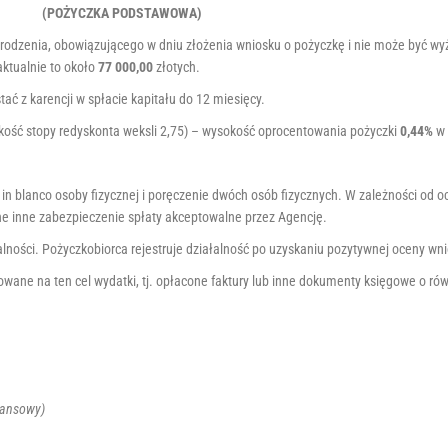
(POŻYCZKA PODSTAWOWA)
odzenia, obowiązującego w dniu złożenia wniosku o pożyczkę i nie może być wyż
ktualnie to około
77 000,00
złotych.
ać z karencji w spłacie kapitału do 12 miesięcy.
ość stopy redyskonta weksli 2,75) – wysokość oprocentowania pożyczki
0,44%
w 
in blanco osoby fizycznej i poręczenie dwóch osób fizycznych. W zależności od oc
e inne zabezpieczenie spłaty akceptowalne przez Agencję.
lności. Pożyczkobiorca rejestruje działalność po uzyskaniu pozytywnej oceny wn
izowane na ten cel wydatki, tj. opłacone faktury lub inne dokumenty księgowe o 
nansowy)