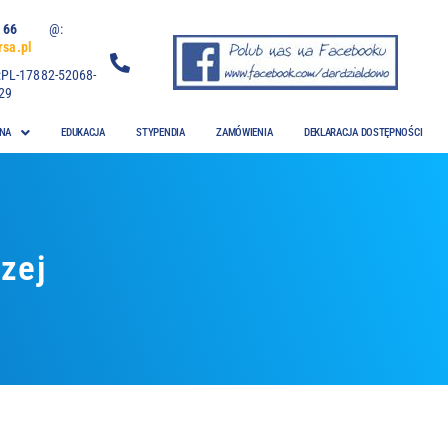
 06 66
@:
sa.pl
:PL-17882-52068-
29
NA
EDUKACJA
STYPENDIA
ZAMÓWIENIA
DEKLARACJA DOSTĘPNOŚCI
zej