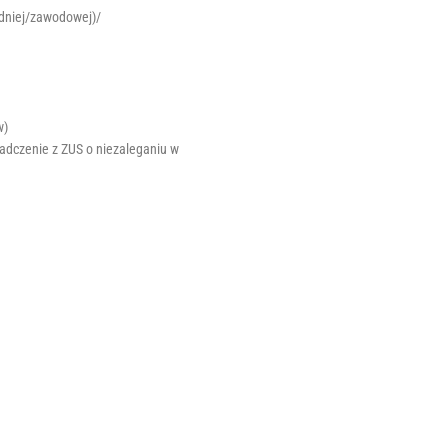
edniej/zawodowej)/
w)
adczenie z ZUS o niezaleganiu w