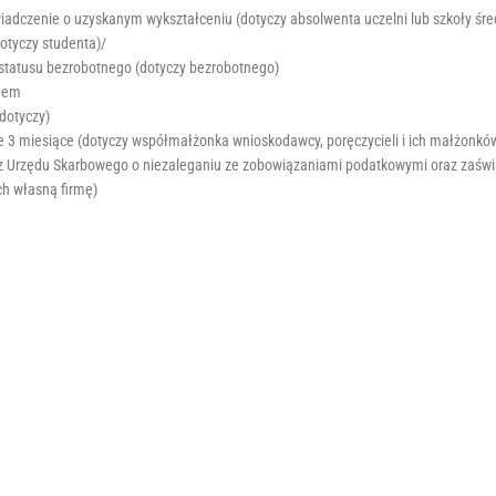
adczenie o uzyskanym wykształceniu (dotyczy absolwenta uczelni lub szkoły śr
dotyczy studenta)/
statusu bezrobotnego (dotyczy bezrobotnego)
ałem
dotyczy)
ie 3 miesiące (dotyczy współmałżonka wnioskodawcy, poręczycieli i ich małżonkó
 z Urzędu Skarbowego o niezaleganiu ze zobowiązaniami podatkowymi oraz zaświ
ch własną firmę)