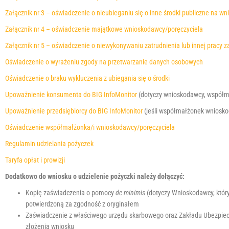
a
Załącznik nr 3 – oświadczenie o nieubieganiu się o inne środki publiczne na w
c
Załącznik nr 4 – oświadczenie majątkowe wnioskodawcy/poręczyciela
i
s
Załącznik nr 5 – oświadczenie o niewykonywaniu zatrudnienia lub innej pracy 
n
Oświadczenie o wyrażeniu zgody na przetwarzanie danych osobowych
i
j
Oświadczenie o braku wykluczenia z ubiegania się o środki
C
Upoważnienie konsumenta do BIG InfoMonitor
(dotyczy wnioskodawcy, współma
t
r
Upoważnienie przedsiębiorcy do BIG InfoMonitor
(jeśli współmałżonek wniosko
l
Oświadczenie współmałżonka/i wnioskodawcy/poręczyciela
-
F
Regulamin udzielania pożyczek
1
Taryfa opłat i prowizji
1
Dodatkowo do wniosku o udzielenie pożyczki należy dołączyć:
,
a
Kopię zaświadczenia o pomocy
de minimis
(dotyczy Wnioskodawcy, któr
b
potwierdzoną za zgodność z oryginałem
y
Zaświadczenie z właściwego urzędu skarbowego oraz Zakładu Ubezpiecz
d
złożenia wniosku