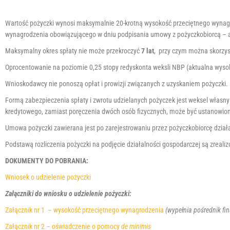
r
a
Wartość pożyczki wynosi maksymalnie 20-krotną wysokość przeciętnego wynagr
s
wynagrodzenia obowiązującego w dniu podpisania umowy z pożyczkobiorcą – a
y
s
Maksymalny okres spłaty nie może przekroczyć
7 lat
, przy czym można skorzyst
t
Oprocentowanie na poziomie 0,25 stopy redyskonta weksli NBP (aktualna wysok
e
m
Wnioskodawcy nie ponoszą opłat i prowizji związanych z uzyskaniem pożyczki.
d
Formą zabezpieczenia spłaty i zwrotu udzielanych pożyczek jest weksel własny 
o
kredytowego, zamiast poręczenia dwóch osób fizycznych, może być ustanowion
s
t
Umowa pożyczki zawierana jest po zarejestrowaniu przez pożyczkobiorcę działa
ę
Podstawą rozliczenia pożyczki na podjęcie działalności gospodarczej są zreal
p
n
DOKUMENTY DO POBRANIA:
o
Wniosek o udzielenie pożyczki
ś
c
Załączniki do wniosku o udzielenie pożyczki:
i
Załącznik nr 1 – wysokość przeciętnego wynagrodzenia
(wypełnia pośrednik fi
.
Załącznik nr 2 – oświadczenie o pomocy
de minimis
N