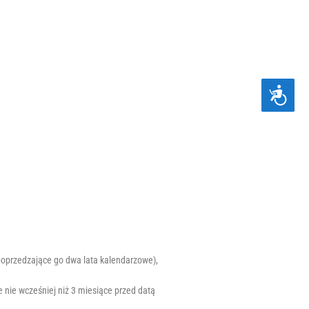
D
O
S
T
Ę
P
N
O
Ś
Ć
poprzedzające go dwa lata kalendarzowe),
nie wcześniej niż 3 miesiące przed datą