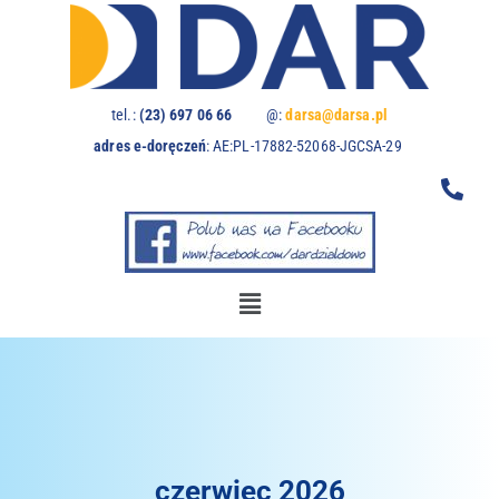
Uwaga:
ta
witryna
zawiera
system
tel.:
(23) 697 06 66
@:
darsa@darsa.pl
dostępności.
adres e-doręczeń
:
AE:PL-17882-52068-JGCSA-29
czerwiec 2026