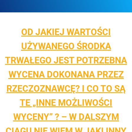
r
a
s
y
s
OD JAKIEJ WARTOŚCI
t
e
UŻYWANEGO ŚRODKA
m
d
TRWAŁEGO JEST POTRZEBNA
o
s
WYCENA DOKONANA PRZEZ
t
ę
p
RZECZOZNAWCĘ? I CO TO SĄ
n
o
TE „INNE MOŻLIWOŚCI
ś
c
WYCENY” ? – W DALSZYM
i
.
CIĄGU NIE WIEM W JAKI INNY