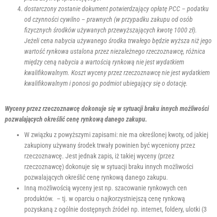
dostarczony zostanie dokument potwierdzający opłatę PCC – podatku
od czynności cywilno – prawnych (w przypadku zakupu od osób
fizycznych środków używanych przewyższających kwotę 1000 zł).
Jeżeli cena nabycia używanego środka trwałego będzie wyższa niż jego
wartość rynkowa ustalona przez niezależnego rzeczoznawcę, różnica
między ceną nabycia a wartością rynkową nie jest wydatkiem
kwalifikowalnym. Koszt wyceny przez rzeczoznawcę nie jest wydatkiem
kwalifikowalnym i ponosi go podmiot ubiegający się o dotację.
Wyceny przez rzeczoznawcę dokonuje się w sytuacji braku innych możliwości
pozwalających określić cenę rynkową danego zakupu.
W związku z powyższymi zapisami: nie ma określonej kwoty, od jakiej
zakupiony używany środek trwały powinien być wyceniony przez
rzeczoznawcę. Jest jednak zapis, iż takiej wyceny (przez
rzeczoznawcę) dokonuje się w sytuacji braku innych możliwości
pozwalających określić cenę rynkową danego zakupu.
Inną możliwością wyceny jest np. szacowanie rynkowych cen
produktów. – tj. w oparciu o najkorzystniejszą cenę rynkową
pozyskaną z ogólnie dostępnych źródeł np. internet, foldery, ulotki (3