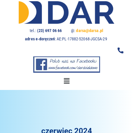
Uwaga:
ta
witryna
zawiera
system
tel.:
(23) 697 06 66
@:
darsa@darsa.pl
dostępności.
adres e-doręczeń
:
AE:PL-17882-52068-JGCSA-29
czerwiec 2024