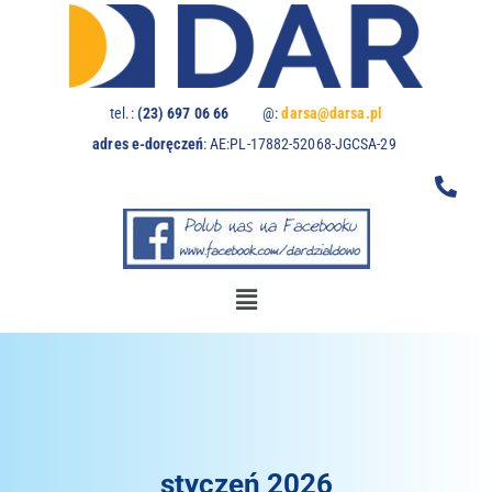
Uwaga:
ta
witryna
zawiera
system
tel.:
(23) 697 06 66
@:
darsa@darsa.pl
dostępności.
adres e-doręczeń
:
AE:PL-17882-52068-JGCSA-29
styczeń 2026