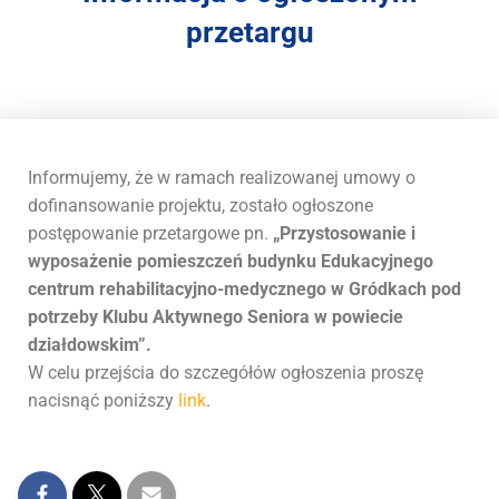
r
przetargu
a
s
y
s
t
e
m
Informujemy, że w ramach realizowanej umowy o
d
dofinansowanie projektu, zostało ogłoszone
o
postępowanie przetargowe pn.
„Przystosowanie i
s
wyposażenie pomieszczeń budynku Edukacyjnego
t
centrum rehabilitacyjno-medycznego w Gródkach pod
ę
potrzeby Klubu Aktywnego Seniora w powiecie
p
działdowskim”.
n
W celu przejścia do szczegółów ogłoszenia proszę
o
ś
nacisnąć poniższy
link
.
c
i
.