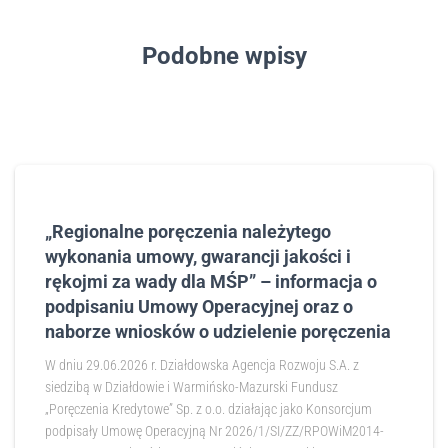
Podobne wpisy
„Regionalne poręczenia należytego
wykonania umowy, gwarancji jakości i
rękojmi za wady dla MŚP” – informacja o
podpisaniu Umowy Operacyjnej oraz o
naborze wniosków o udzielenie poręczenia
W dniu 29.06.2026 r. Działdowska Agencja Rozwoju S.A. z
siedzibą w Działdowie i Warmińsko-Mazurski Fundusz
„Poręczenia Kredytowe” Sp. z o.o. działając jako Konsorcjum
podpisały Umowę Operacyjną Nr 2026/1/SI/ZZ/RPOWiM2014-