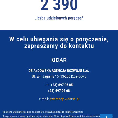
2 735
Liczba udzielonych poręczeń
W celu ubiegania się o poręczenie,
zapraszamy do kontaktu
DZIAŁDOWSKA AGENCJA ROZWOJU S.A.
Ul. Wł. Jagiełły 15, 13-200 Działdowo
tel.
(
23) 697 06 85
(23) 697 06 68
e-mail:
gwarancje@darsa.pl
Ta strona wykorzystuje pliki cookies w celu wydajniejszego korzystania z niej.
Korzystając ze strony, zgadzasz się na ich użycie. W każdej chwili możesz dokonać zmian w ustawieniach