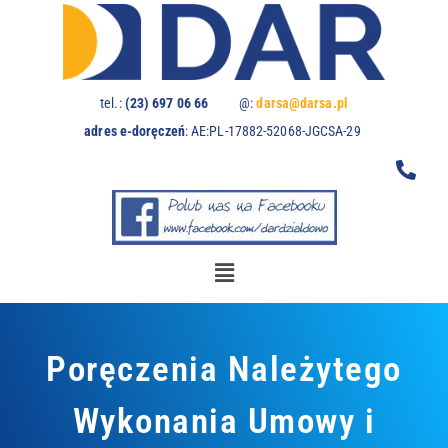
U
w
a
g
a
tel.:
(23) 697 06 66
@:
darsa@darsa.pl
:
adres e-doręczeń
:
AE:PL-17882-52068-JGCSA-29
t
a
w
i
t
r
y
n
a
z
Poręczenia Należytego
a
w
i
Wykonania Umowy i
e