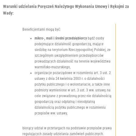
Warunki udzielania Poręczeń Należytego Wykonania Umowy i Rękojmi za
Wady:
Beneficjentami mogą być:
mikro-, mali i średni przedsiębiorcy
bądź osoby
podejmujące działalność gospodarczą, mające
siedzibę na terytorium Rzeczypospolitej Polskiej, ze
szczególnym uwzględnieniem przedsiębiorców
prowadzących działalność na terenie województwa
warmińsko-mazurskiego,
organizacje pozarządowe w rozumieniu art. 3 ust. 2
ustawy z dnia 24 kwietnia 2003 r. o działalności
pożytku publicznego i o wolontariacie, a także inne
podmioty wymienione w art. 3 ust. 3 ww. ustawy, na
cele związane z prowadzoną przez nie działalnością
gospodarczą oraz odpłatną i nieodpłatną
działalnością pożytku publicznego w rozumieniu
przepisów ww. ustawy,
biorący udział w przetargach na podstawie przepisów prawa
regulujących zasady udzielania zamówień publicznych.