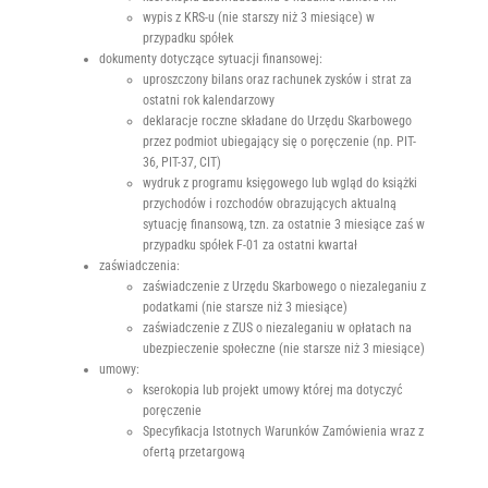
wypis z KRS-u (nie starszy niż 3 miesiące) w
przypadku spółek
dokumenty dotyczące sytuacji finansowej:
uproszczony bilans oraz rachunek zysków i strat za
ostatni rok kalendarzowy
deklaracje roczne składane do Urzędu Skarbowego
przez podmiot ubiegający się o poręczenie (np. PIT-
36, PIT-37, CIT)
wydruk z programu księgowego lub wgląd do książki
przychodów i rozchodów obrazujących aktualną
sytuację finansową, tzn. za ostatnie 3 miesiące zaś w
przypadku spółek F-01 za ostatni kwartał
zaświadczenia:
zaświadczenie z Urzędu Skarbowego o niezaleganiu z
podatkami (nie starsze niż 3 miesiące)
zaświadczenie z ZUS o niezaleganiu w opłatach na
ubezpieczenie społeczne (nie starsze niż 3 miesiące)
umowy:
kserokopia lub projekt umowy której ma dotyczyć
poręczenie
Specyfikacja Istotnych Warunków Zamówienia wraz z
ofertą przetargową