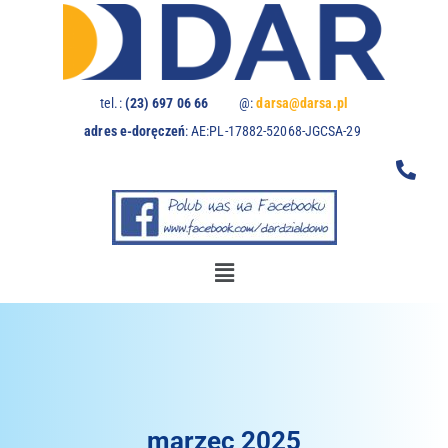
Uwaga:
ta
witryna
zawiera
system
tel.:
(23) 697 06 66
@:
darsa@darsa.pl
dostępności.
adres e-doręczeń
:
AE:PL-17882-52068-JGCSA-29
marzec 2025