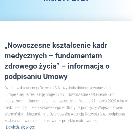
„Nowoczesne kształcenie kadr
medycznych – fundamentem
zdrowego życia” – informacja o
podpisaniu Umowy
Działdowska Agencja Rozwoju S.A. uzyskała dofinansowanie z Unii
Europejskiej na realizację projektu pn.: Nowoczesne kształcenie kadr
medycznych – fundamentem zdrowego życia. W dniu 21 marca 2025 roku w
siedzibie Urzędu Marszałkowskiego w Olsztynie pomiędzy Województwem
Warmińsko – Mazurskim a Działdowską Agencją Rozwoju S.A. podpisana
została umowa na dofinansowanie projektu realizowanego
Dowiedz się więcej