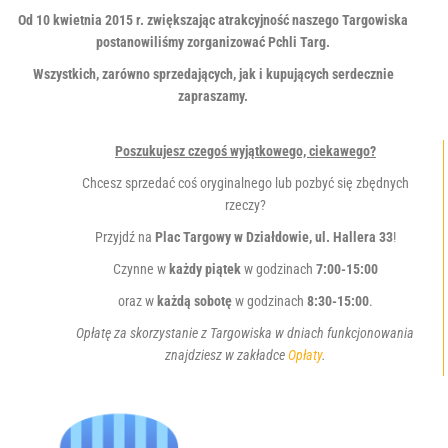
r
Od 10 kwietnia 2015 r. zwiększając atrakcyjność naszego Targowiska
a
postanowiliśmy zorganizować Pchli Targ.
s
y
Wszystkich, zarówno sprzedających, jak i kupujących serdecznie
s
zapraszamy.
t
e
Poszukujesz czegoś wyjątkowego, ciekawego?
m
d
Chcesz sprzedać coś oryginalnego lub pozbyć się zbędnych
o
rzeczy?
s
Przyjdź na
Plac Targowy w Działdowie, ul. Hallera 33
!
t
ę
Czynne w
każdy piątek
w godzinach
7:00-15:00
p
oraz w
każdą sobotę
w godzinach
8:30-15:00
.
n
Opłatę za skorzystanie z Targowiska w dniach funkcjonowania
o
znajdziesz w zakładce
Opłaty
.
ś
c
i
.