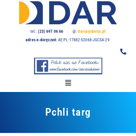
U
w
a
g
a
tel.:
(23) 697 06 66
@:
darsa@darsa.pl
:
adres e-doręczeń
:
AE:PL-17882-52068-JGCSA-29
t
a
w
i
t
r
y
n
a
z
Pchli targ
a
w
i
e