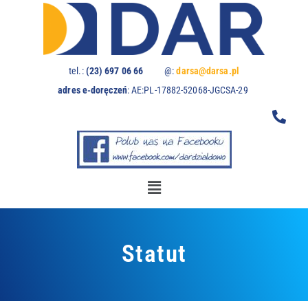
U
w
a
g
a
tel.:
(23) 697 06 66
@:
darsa@darsa.pl
:
adres e-doręczeń
:
AE:PL-17882-52068-JGCSA-29
t
a
w
i
t
r
y
n
a
z
Statut
a
w
i
e