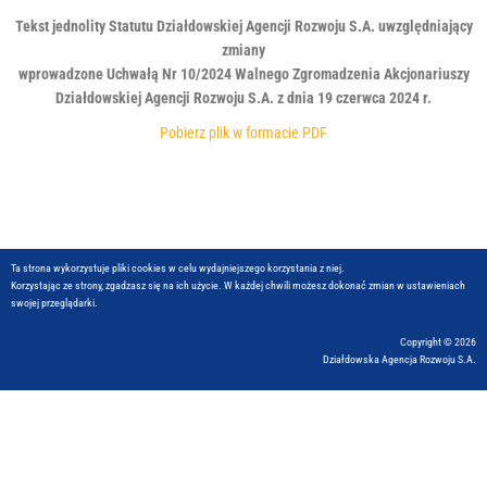
r
Tekst jednolity Statutu Działdowskiej Agencji Rozwoju S.A. uwzględniający
a
zmiany
s
wprowadzone
Uchwałą Nr 10/2024 Walnego Zgromadzenia Akcjonariuszy
y
Działdowskiej Agencji Rozwoju S.A. z dnia 19 czerwca 2024 r.
s
t
Pobierz plik w formacie PDF
e
m
d
o
s
t
Ta strona wykorzystuje pliki cookies w celu wydajniejszego korzystania z niej.
Korzystając ze strony, zgadzasz się na ich użycie. W każdej chwili możesz dokonać zmian w ustawieniach
ę
swojej przeglądarki.
p
n
Copyright © 2026
o
Działdowska Agencja Rozwoju S.A.
ś
c
i
.