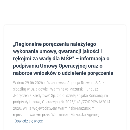
„Regionalne poręczenia należytego
wykonania umowy, gwarancji jakości i
rękojmi za wady dla MŚP” – informacja o
podpisaniu Umowy Operacyjnej oraz o
naborze wniosków o udzielenie poręczenia
W dniu 29.06.2026 r. Działdowska Agencja Rozwoju S.A. z
siedzibą w Działdowie i Warmińsko-Mazurski Fundusz
„Poręczenia Kredytowe” Sp. z o.o. działając jako Konsorcjum
podpisały Umowę Operacyjną Nr 2026/1/SI/ZZ/RPOWiM2014-
2020/WIF z Województwem Warmińsko-Mazurskim,
reprezentowanym przez Warmińsko-Mazurską Agencję
Dowiedz się więcej