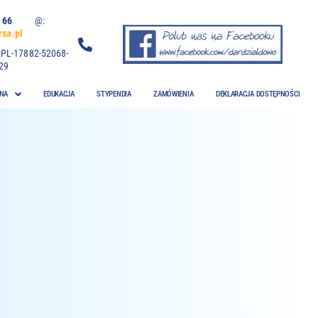
 06 66
@:
sa.pl
:PL-17882-52068-
29
NA
EDUKACJA
STYPENDIA
ZAMÓWIENIA
DEKLARACJA DOSTĘPNOŚCI