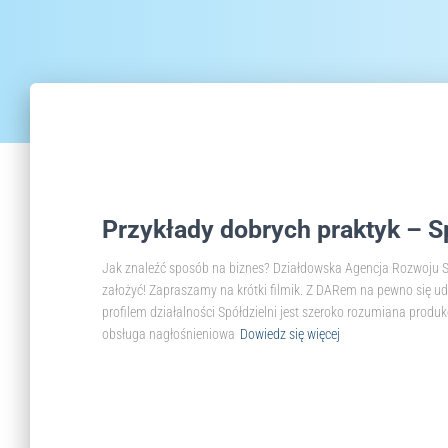
Ctrl-
F10,
aby
otworzyć
menu
dostępności.
Przykłady dobrych praktyk – S
Jak znaleźć sposób na biznes? Działdowska Agencja Rozwoju S.
założyć! Zapraszamy na krótki filmik. Z DARem na pewno się u
profilem działalności Spółdzielni jest szeroko rozumiana produk
obsługa nagłośnieniowa
Dowiedz się więcej