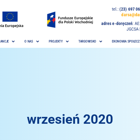
tel.:
(23) 697
darsa@dar
adres e-doręczeń
:
AE
JGCSA-
ANCJE
O NAS
PROJEKTY
TARGOWISKO
EKONOMIA SPOŁECZ
wrzesień 2020