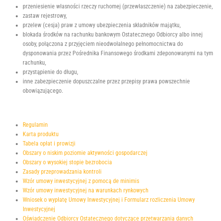
przeniesienie własności rzeczy ruchomej (przewłaszczenie) na zabezpieczenie,
zastaw rejestrowy,
przelew (cesja) praw z umowy ubezpieczenia składników majątku,
blokada środków na rachunku bankowym Ostatecznego Odbiorcy albo innej
osoby, połączona z przyjęciem nieodwołalnego pełnomocnictwa do
dysponowania przez Pośrednika Finansowego środkami zdeponowanymi na tym
rachunku,
przystąpienie do długu,
inne zabezpieczenie dopuszczalne przez przepisy prawa powszechnie
obowiązującego.
Regulamin
Karta produktu
Tabela opłat i prowizji
Obszary o niskim poziomie aktywności gospodarczej
Obszary o wysokiej stopie bezrobocia
Zasady przeprowadzania kontroli
Wzór umowy inwestycyjnej z pomocą de minimis
Wzór umowy inwestycyjnej na warunkach rynkowych
Wniosek o wypłatę Umowy Inwestycyjnej i Formularz rozliczenia Umowy
Inwestycyjnej
Oświadczenie Odbiorcy Ostatecznego dotyczące przetwarzania danych