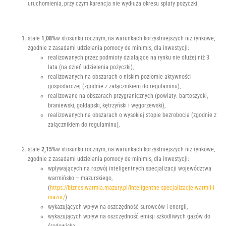
uruchomienia, przy czym karencja nie wydłuża okresu spłaty pożyczki.
stałe
1
,
08%
w stosunku rocznym, na warunkach korzystniejszych niż rynkowe,
zgodnie z zasadami udzielania pomocy de minimis, dla inwestycji:
realizowanych przez podmioty działające na rynku nie dłużej niż 3
lata (na dzień udzielenia pożyczki),
realizowanych na obszarach o niskim poziomie aktywności
gospodarczej (zgodnie z załącznikiem do regulaminu),
realizowane na obszarach przygranicznych (powiaty: bartoszycki,
braniewski, gołdapski, kętrzyński i węgorzewski),
realizowanych na obszarach o wysokiej stopie bezrobocia (zgodnie z
załącznikiem do regulaminu),
stałe
2
,
15%
w stosunku rocznym, na warunkach korzystniejszych niż rynkowe,
zgodnie z zasadami udzielania pomocy de minimis, dla inwestycji:
wpływających na rozwój inteligentnych specjalizacji województwa
warmińsko – mazurskiego,
(
https://biznes.warmia.mazury.pl/inteligentne-specjalizacje-warmii-i-
mazur/
)
wykazujących wpływ na oszczędność surowców i energii,
wykazujących wpływ na oszczędność emisji szkodliwych gazów do
środowiska,