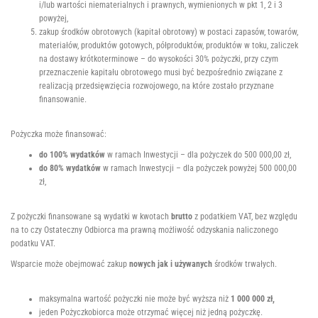
i/lub wartości niematerialnych i prawnych, wymienionych w pkt 1, 2 i 3
powyżej,
zakup środków obrotowych (kapitał obrotowy) w postaci zapasów, towarów,
materiałów, produktów gotowych, półproduktów, produktów w toku, zaliczek
na dostawy krótkoterminowe – do wysokości 30% pożyczki, przy czym
przeznaczenie kapitału obrotowego musi być bezpośrednio związane z
realizacją przedsięwzięcia rozwojowego, na które zostało przyznane
finansowanie.
Pożyczka może finansować:
do 100% wydatków
w ramach Inwestycji – dla pożyczek do 500 000,00 zł,
do 80% wydatków
w ramach Inwestycji – dla pożyczek powyżej 500 000,00
zł,
Z pożyczki finansowane są wydatki w kwotach
brutto
z podatkiem VAT, bez względu
na to czy Ostateczny Odbiorca ma prawną możliwość odzyskania naliczonego
podatku VAT.
Wsparcie może obejmować zakup
nowych jak i używanych
środków trwałych.
maksymalna wartość pożyczki nie może być wyższa niż
1 000 000 zł,
jeden Pożyczkobiorca może otrzymać więcej niż jedną pożyczkę.