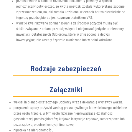
przedstawione w ramach rozliczenia dokumenty powinny w sposób
jednoznaczny potwierdzać, że kwota pożyczki została wykorzystana zgodnie
z przeznaczeniem, na jaki została udzielona, w cenach brutto niezależnie od
tego czy przedsiębiorca jest czynnym płatnikiem VAT,
wydatki kwalifikowane do finansowania ze środków pożyczki muszą być
ściśle związane z celami przedsięwzięcia i obejmować jedynie te elementy
inwestycji Ostatecznych Odbiorców, które w dniu podjęcia decyzji
inwestycyjnej nie zostały fizycznie ukończone lub w pełni wdrożone.
Rodzaje zabezpieczeń
Załączniki
weksel in blanco ostatecznego Odbiorcy wraz z deklaracją wystawcy weksla,
poręczenie spłaty pożyczki według prawa cywilnego lub wekslowego, udzielone
przez osoby trzecie, w tym osoby fizyczne nieprowadzące działalności
gospodarczej, przedsiębiorców, krajowe instytucje rządowe, samorządowe lub
pozarządowe, o dobrej kondycji finansowej
hipoteka na nieruchomości,