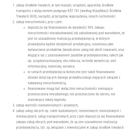
zakup środków trwałych, w tym maszyn, urządzeń, aparatów, środków
transportu z wyłączeniem podgrupy KŚT 741 (według Klasyfikacji Środków
Trwałych GUS), narzędzi, przyrządów, wyposażenia, innych ruchomości
zakup nieruchomości, przy czym:
dopuszcza się finansowanie do wysokości 90% zakupu
nieruchomości niezabudowanej lub zabudowanej pod warunkiem, że
jest on uzasadniony realizacją przedsięwzięcia, w których
prowadzona będzie działalność produkcyjna, rozumiana jako
wytwarzanie produktów, świadczenie usług lub obrót towarami, oraz
wiążąca się z zastosowaniem zasobów przedsiębiorstwa, takich jak
np. urządzenia/maszyny, siła robocza, techniki wytwórcze, sieć
informacyjna, materiały, surowce,
w ramach przedsięwzięcia konieczne jest także finansowanie
działań dotyczących danego produktu/usługi mających związek z
nabywaną nieruchomością,
finansowane mogą być wyłącznie nieruchomości niemające
przeznaczenia mieszkalnego, nie przeznaczone do obrotu, nie
stanowiące lokaty kapitału.
zakup wartości niematerialnych i prawnych,
zakup usług obcych np. robót budowlanych, remontowych, montażowych i
instalacyjnych, usług transportowych, przy czym dopuszcza się finansowanie
zakupu usług obcych, pod warunkiem, że są one uzasadnione realizacją
przedsięwzięcia, tzn. są związane z inwestycjami w zakup środków trwałych