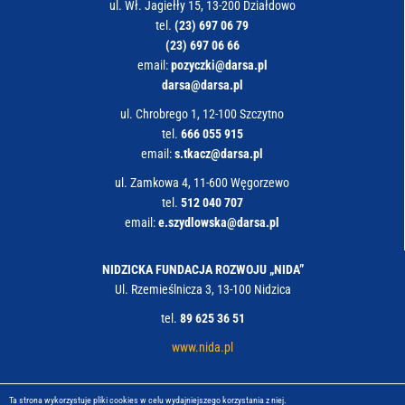
ul. Wł. Jagiełły 15, 13-200 Działdowo
tel.
(23) 697 06 79
(23) 697 06 66
email:
pozyczki@darsa.pl
darsa@darsa.pl
ul.
Chrobrego 1
, 12-100 Szczytno
tel.
666 055 915
email:
s.tkacz@darsa.pl
ul. Zamkowa 4, 11-600 Węgorzewo
tel.
512 040 707
email:
e.szydlowska@darsa.pl
NIDZICKA FUNDACJA ROZWOJU „NIDA”
Ul. Rzemieślnicza 3, 13-100 Nidzica
tel.
89 625 36 51
www.nida.pl
Ta strona wykorzystuje pliki cookies w celu wydajniejszego korzystania z niej.