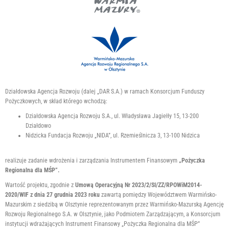
r
a
s
y
s
t
e
m
d
Działdowska Agencja Rozwoju (dalej „DAR S.A.) w ramach Konsorcjum Funduszy
Pożyczkowych, w skład którego wchodzą:
o
s
Działdowska Agencja Rozwoju S.A., ul. Władysława Jagiełły 15, 13-200
t
Działdowo
Nidzicka Fundacja Rozwoju „NIDA”, ul. Rzemieślnicza 3, 13-100 Nidzica
ę
p
n
realizuje zadanie wdrożenia i zarządzania Instrumentem Finansowym
„Pożyczka
o
Regionalna dla MŚP”.
ś
Wartość projektu, zgodnie z
Umową Operacyjną
Nr 2023/2/SI/ZZ/RPOWiM2014-
c
2020/WIF z dnia 27 grudnia 2023 roku
zawartą pomiędzy Województwem Warmińsko-
i
Mazurskim z siedzibą w Olsztynie reprezentowanym przez Warmińsko-Mazurską Agencję
Rozwoju Regionalnego S.A. w Olsztynie, jako Podmiotem Zarządzającym, a Konsorcjum
.
instytucji wdrażających Instrument Finansowy „Pożyczka Regionalna dla MŚP”