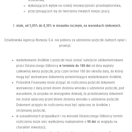
wykazujących wpływ na rozwój innowacyjności przedsiębiorstwa,
przyczyniających się do tworzenia trwałych miejsc pracy,
stałe,
od 5,05% do 8,30%
w stosunku rocznym, na warunkach rynkowych.
Działdowska Agencja Rozwoju S.A. nie pobiera za udzielenie pożyczki żadnych opłat i
prowizji.
wydatkowanie środków z pożyczki musi zostać należycie udokumentowane
przez Ostatecznego Odbiorcę
w terminie do 180 dni
od dnia wypłaty
całkowitej kwoty pożyczki, przy czym termin 180 dni określa datę, do której
mogą być wystawiane dokumenty potwierdzające wydatkowanie środków,
Pośrednik Finansowy może przyjąć do rozliczenia pożyczki dokument
wystawiony z datą przed dniem złożenia wniosku o udzielenie pożyczki, pod
warunkiem, że pozyska on wiarygodne dowody, że przedstawiony dokument
nie został opłacony przed dniem złożenia wniosku o udzielenie pożyczki.
Dokument przyjęty do rozliczenia musi być opłacony ze środków z
otrzymanej pożyczki,
w uzasadnionych przypadkach i na wniosek Ostatecznego Odbiorcy termin
rozliczenia może ulec wydłużeniu maksymalnie o
90 dni
ze względu na
charakter inwestycji,