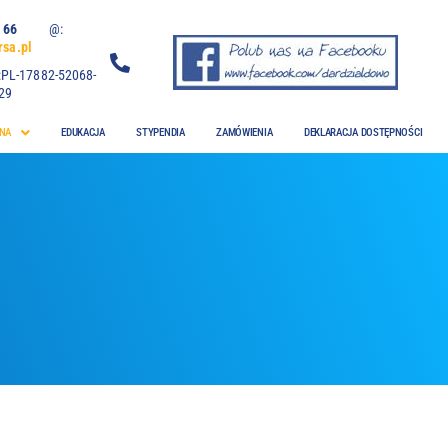
 06 66
@:
sa.pl
:PL-17882-52068-
29
NA
EDUKACJA
STYPENDIA
ZAMÓWIENIA
DEKLARACJA DOSTĘPNOŚCI