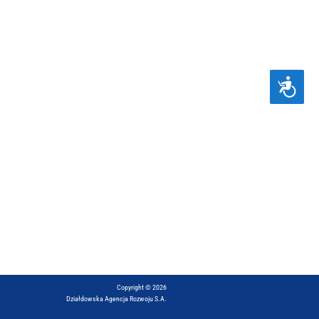
D
O
S
T
Ę
P
N
O
Ś
Ć
Copyright © 2026
Działdowska Agencja Rozwoju S.A.