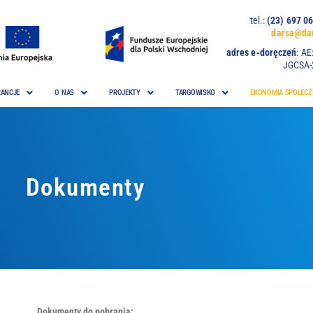
tel.:
(23) 697
darsa@dar
adres e-doręczeń
:
AE
JGCSA-
ANCJE
O NAS
PROJEKTY
TARGOWISKO
EKONOMIA SPOŁECZ
Dokumenty
Dokumenty do pobrania: