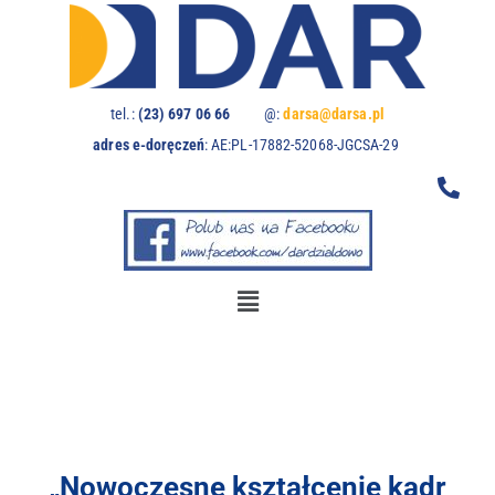
U
w
a
g
a
tel.:
(23) 697 06 66
@:
darsa@darsa.pl
:
adres e-doręczeń
:
AE:PL-17882-52068-JGCSA-29
t
a
w
i
t
r
y
n
a
z
a
w
i
e
„Nowoczesne kształcenie kadr