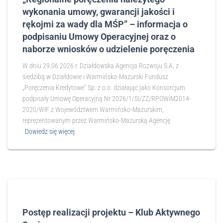
wykonania umowy, gwarancji jakości i
rękojmi za wady dla MŚP” – informacja o
podpisaniu Umowy Operacyjnej oraz o
naborze wniosków o udzielenie poręczenia
W dniu 29.06.2026 r. Działdowska Agencja Rozwoju S.A. z
siedzibą w Działdowie i Warmińsko-Mazurski Fundusz
„Poręczenia Kredytowe” Sp. z o.o. działając jako Konsorcjum
podpisały Umowę Operacyjną Nr 2026/1/SI/ZZ/RPOWiM2014-
2020/WIF z Województwem Warmińsko-Mazurskim,
reprezentowanym przez Warmińsko-Mazurską Agencję
Dowiedz się więcej
Postęp realizacji projektu – Klub Aktywnego