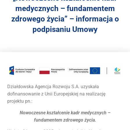
r
medycznych – fundamentem
a
s
zdrowego życia” – informacja o
y
s
podpisaniu Umowy
t
e
m
d
o
s
t
ę
p
Działdowska Agencja Rozwoju S.A. uzyskała
n
dofinansowanie z Unii Europejskiej na realizację
o
projektu pn.:
ś
c
Nowoczesne kształcenie kadr medycznych –
i
fundamentem zdrowego życia.
.