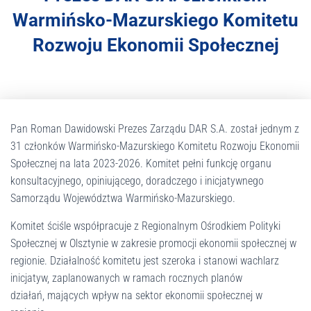
r
Warmińsko-Mazurskiego Komitetu
a
s
Rozwoju Ekonomii Społecznej
y
s
t
e
m
d
Pan Roman Dawidowski Prezes Zarządu DAR S.A. został jednym z
o
31 członków Warmińsko-Mazurskiego Komitetu Rozwoju Ekonomii
s
Społecznej na lata 2023-2026.
Komitet pełni funkcję organu
t
konsultacyjnego, opiniującego, doradczego i inicjatywnego
ę
Samorządu Województwa Warmińsko-Mazurskiego.
p
n
Komitet ściśle współpracuje z Regionalnym Ośrodkiem Polityki
o
Społecznej w Olsztynie w zakresie promocji ekonomii społecznej w
ś
regionie.
Działalność komitetu jest szeroka i stanowi wachlarz
c
inicjatyw, zaplanowanych w ramach rocznych planów
i
.
działań,
mających wpływ na sektor ekonomii społecznej w