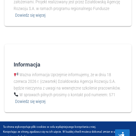
założeniami. Projekt realizowany jest przez Działdowską Agencję
Rozwoju S.A. w ramach programu regionalnego Fundusze
Dowiedz się więcej
Informacja
Ważna informacja Uprzejmie informujemy, że w dniu 18
czerwca 2026 r. (czwartek) Działdowska Agencja Rozwoju S.A.
będzie nieczynna z uwagi na wewnętrzne szkolenie pracowników.
W sprawach pilnych prosimy o kontakt pod numerem: 571
Dowiedz się więcej
Ta strona wykorzystuje pliki cookies w celu wydajniejszego korzystania z niej.
Korzystając ze strony, zgadzasz się na ich użycie. W każdej chwili możesz dokonać zmian w ustawieniach
D