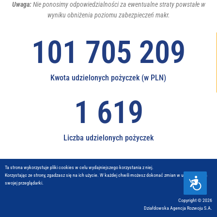
Uwaga:
Nie ponosimy odpowiedzialności za ewentualne straty powstałe w
wyniku obniżenia poziomu zabezpieczeń makr.
108 323 106
Kwota udzielonych pożyczek (w PLN)
1 670
Liczba udzielonych pożyczek
Ta strona wykorzystuje pliki cookies w celu wydajniejszego korzystania z niej.
Korzystając ze strony, zgadzasz się na ich użycie. W każdej chwili możesz dokonać zmian w ustawieniach
D
swojej przeglądarki.
O
S
Copyright © 2026
T
Działdowska Agencja Rozwoju S.A.
Ę