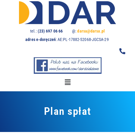
U
w
a
g
a
tel.:
(23) 697 06 66
@:
darsa@darsa.pl
:
adres e-doręczeń
:
AE:PL-17882-52068-JGCSA-29
t
a
w
i
t
r
y
n
a
z
Plan spłat
a
w
i
e