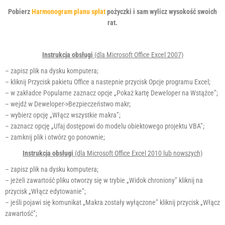
r
Pobierz
Harmonogram planu spłat
pożyczki i sam wylicz wysokość swoich
a
rat.
s
y
s
Instrukcja obsługi
(dla Microsoft Office Excel 2007)
t
e
– zapisz plik na dysku komputera;
m
– kliknij Przycisk pakietu Office a nastepnie przycisk Opcje programu Excel;
d
– w zakładce Popularne zaznacz opcje „Pokaż kartę Deweloper na Wstążce”;
o
– wejdź w Deweloper->Bezpieczeństwo makr;
s
– wybierz opcję „Włącz wszystkie makra”;
t
– zaznacz opcję „Ufaj dostępowi do modelu obiektowego projektu VBA”;
ę
– zamknij plik i otwórz go ponownie;
p
Instrukcja obsługi
(dla Microsoft Office Excel 2010 lub nowszych)
n
o
– zapisz plik na dysku komputera;
ś
– jeżeli zawartość pliku otworzy się w trybie „Widok chroniony” kliknij na
c
przycisk „Włącz edytowanie”;
i
– jeśli pojawi się komunikat „Makra zostały wyłączone” kliknij przycisk „Włącz
.
zawartość”;