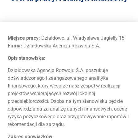
r
a
s
y
s
t
Miejsce pracy:
Działdowo, ul. Władysława Jagiełły 15
e
Firma:
Działdowska Agencja Rozwoju S.A.
m
d
Opis stanowiska:
o
s
Działdowska Agencja Rozwoju S.A. poszukuje
t
doświadczonego i zaangażowanego analityka
ę
finansowego, który wesprze nasz zespół w realizacji
p
projektów wspierających rozwój lokalnej
n
przedsiębiorczości. Osoba na tym stanowisku będzie
o
odpowiedzialna za analizę danych finansowych, ocenę
ś
ryzyka pożyczkowego oraz przygotowywanie raportów i
c
i
rekomendacji dla zarządu.
.
Zakres obowiązków: