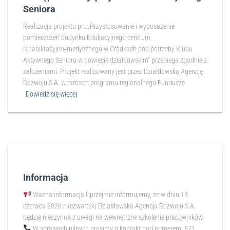
Seniora
Realizacja projektu pn.:„Przystosowanie i wyposażenie
pomieszczeń budynku Edukacyjnego centrum
rehabilitacyjno‑medycznego w Gródkach pod potrzeby Klubu
Aktywnego Seniora w powiecie działdowskim” przebiega zgodnie z
założeniami. Projekt realizowany jest przez Działdowską Agencję
Rozwoju S.A. w ramach programu regionalnego Fundusze
Dowiedz się więcej
Informacja
Ważna informacja Uprzejmie informujemy, że w dniu 18
czerwca 2026 r. (czwartek) Działdowska Agencja Rozwoju S.A.
będzie nieczynna z uwagi na wewnętrzne szkolenie pracowników.
W sprawach pilnych prosimy o kontakt pod numerem: 571