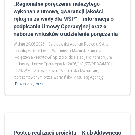
„Regionalne poręczenia należytego
wykonania umowy, gwarancji jakości i
rękojmi za wady dla MŚP” – informacja o
podpisaniu Umowy Operacyjnej oraz o
naborze wniosków o udzielenie poręczenia
W dniu 29.06.2026 r. Działdowska Agencja Rozwoju S.A. z
siedzibą w Działdowie i Warmińsko-Mazurski Fundusz
„Poręczenia Kredytowe” Sp. z o.o. działając jako Konsorcjum
podpisały Umowę Operacyjną Nr 2026/1/SI/ZZ/RPOWiM2014-
2020/WIF z Województwem Warmińsko-Mazurskim,
reprezentowanym przez Warmińsko-Mazurską Agencję
Dowiedz się więcej
Postęp realizacji projektu – Klub Aktywnego