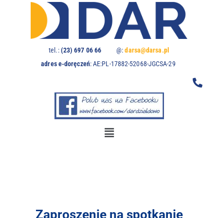
U
w
a
g
a
tel.:
(23) 697 06 66
@:
darsa@darsa.pl
:
adres e-doręczeń
:
AE:PL-17882-52068-JGCSA-29
t
a
w
i
t
r
y
n
a
z
a
w
i
e
Zaproszenie na spotkanie