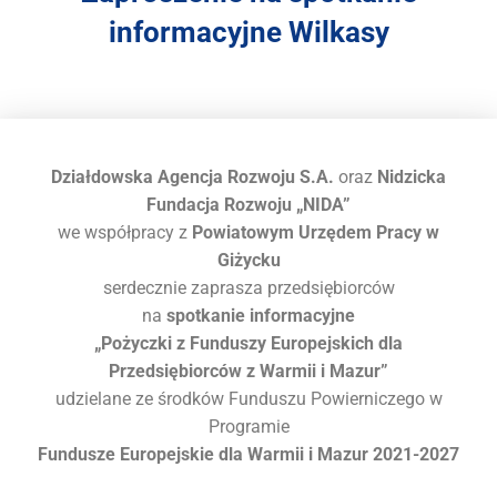
r
informacyjne Wilkasy
a
s
y
s
t
e
m
Działdowska Agencja Rozwoju S.A.
oraz
Nidzicka
d
Fundacja Rozwoju „NIDA”
o
we współpracy z
Powiatowym Urzędem Pracy w
s
Giżycku
t
serdecznie zaprasza przedsiębiorców
ę
na
spotkanie informacyjne
p
„Pożyczki z Funduszy Europejskich dla
n
Przedsiębiorców z Warmii i Mazur”
o
ś
udzielane ze środków Funduszu Powierniczego w
c
Programie
i
Fundusze Europejskie dla Warmii i Mazur 2021-2027
.