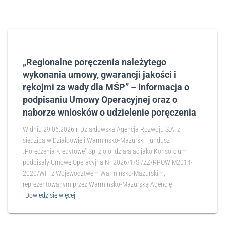
„Regionalne poręczenia należytego
wykonania umowy, gwarancji jakości i
rękojmi za wady dla MŚP” – informacja o
podpisaniu Umowy Operacyjnej oraz o
naborze wniosków o udzielenie poręczenia
W dniu 29.06.2026 r. Działdowska Agencja Rozwoju S.A. z
siedzibą w Działdowie i Warmińsko-Mazurski Fundusz
„Poręczenia Kredytowe” Sp. z o.o. działając jako Konsorcjum
podpisały Umowę Operacyjną Nr 2026/1/SI/ZZ/RPOWiM2014-
2020/WIF z Województwem Warmińsko-Mazurskim,
reprezentowanym przez Warmińsko-Mazurską Agencję
Dowiedz się więcej