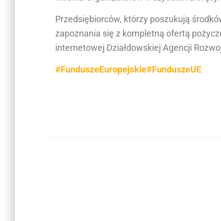
o
s
Przedsiębiorców, którzy poszukują środk
t
zapoznania się z kompletną ofertą pożycze
o
internetowej Działdowskiej Agencji Rozwo
s
o
#FunduszeEuropejskie
#FunduszeUE
w
a
ć
w
i
t
r
y
n
ę
d
o
o
s