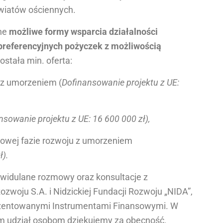
owiatów ościennych.
ane
możliwe formy wsparcia działalności
preferencyjnych pożyczek z możliwością
stała min. oferta:
 z umorzeniem (
Dofinansowanie projektu z UE:
nsowanie projektu z UE: 16 600 000 zł),
kowej fazie rozwoju z umorzeniem
ł).
ywidulane rozmowy oraz konsultacje z
ozwoju S.A. i Nidzickiej Fundacji Rozwoju „NIDA”,
ezentowanymi Instrumentami Finansowymi. W
m udział osobom dziękujemy za obecność.