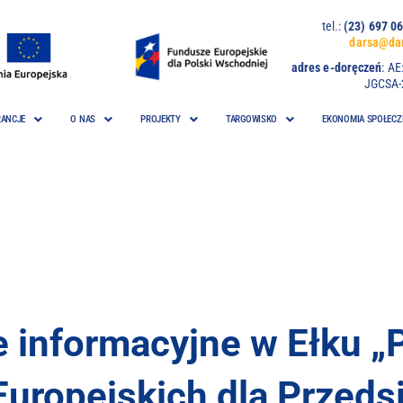
tel.:
(23) 697
darsa@dar
adres e-doręczeń
:
AE
JGCSA-
ANCJE
O NAS
PROJEKTY
TARGOWISKO
EKONOMIA SPOŁECZ
 informacyjne w Ełku „
uropejskich dla Przeds