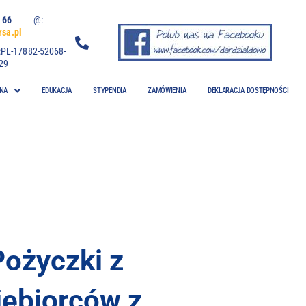
 06 66
@:
sa.pl
:PL-17882-52068-
29
NA
EDUKACJA
STYPENDIA
ZAMÓWIENIA
DEKLARACJA DOSTĘPNOŚCI
Pożyczki z
iębiorców z