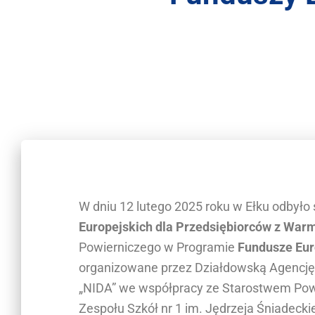
r
a
s
y
s
t
e
m
d
o
s
t
ę
p
W dniu 12 lutego 2025 roku w Ełku odbyło
n
Europejskich dla Przedsiębiorców z Warm
o
Powierniczego w Programie
Fundusze Eur
ś
c
organizowane przez Działdowską Agencję 
i
„NIDA” we współpracy ze Starostwem Pow
.
Zespołu Szkół nr 1 im. Jędrzeja Śniadecki
N