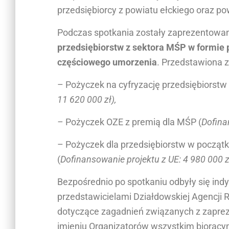
a
przedsiębiorcy z powiatu ełckiego oraz p
c
i
Podczas spotkania zostały zaprezentow
s
przedsiębiorstw z sektora MŚP w formie 
n
częściowego umorzenia
.
Przedstawiona zo
i
j
– Pożyczek na cyfryzację przedsiębiorstw
C
11 620 000 zł),
t
r
–
Pożyczek OZE z premią dla MŚP (
Dofina
l
-
– Pożyczek dla przedsiębiorstw w począt
F
1
(
Dofinansowanie projektu z UE: 4 980 000 z
1
,
Bezpośrednio po spotkaniu odbyły się ind
a
przedstawicielami Działdowskiej Agencji R
b
dotyczące zagadnień związanych z zapr
y
d
imieniu Organizatorów wszystkim biorący