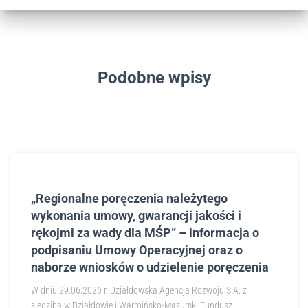
Podobne wpisy
„Regionalne poręczenia należytego
wykonania umowy, gwarancji jakości i
rękojmi za wady dla MŚP” – informacja o
podpisaniu Umowy Operacyjnej oraz o
naborze wniosków o udzielenie poręczenia
W dniu 29.06.2026 r. Działdowska Agencja Rozwoju S.A. z
siedzibą w Działdowie i Warmińsko-Mazurski Fundusz