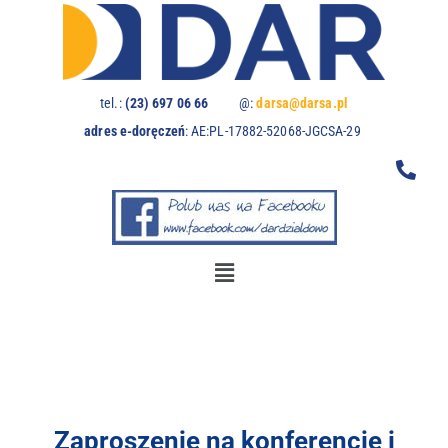
U
w
a
g
a
tel.:
(23) 697 06 66
@:
darsa@darsa.pl
:
adres e-doręczeń
:
AE:PL-17882-52068-JGCSA-29
t
a
w
i
t
r
y
n
a
z
a
w
i
e
Zaproszenie na konferencje i