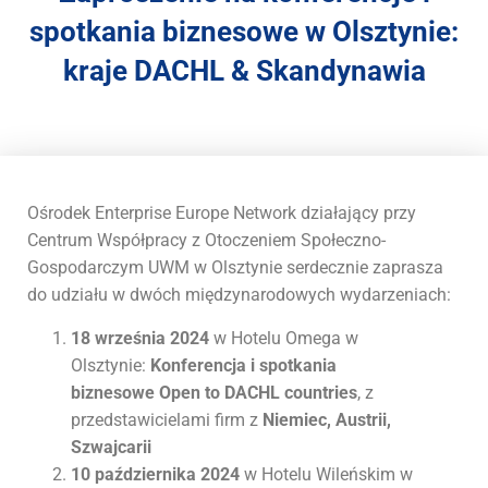
r
spotkania biznesowe w Olsztynie:
a
s
kraje DACHL & Skandynawia
y
s
t
e
m
d
Ośrodek Enterprise Europe Network działający przy
o
Centrum Współpracy z Otoczeniem Społeczno-
s
Gospodarczym UWM w Olsztynie serdecznie zaprasza
t
ę
do udziału w dwóch międzynarodowych wydarzeniach:
p
18 września 2024
w Hotelu Omega w
n
o
Olsztynie:
Konferencja i spotkania
ś
biznesowe
Open to DACHL countries
, z
c
przedstawicielami firm z
Niemiec, Austrii,
i
Szwajcarii
.
10 października 2024
w Hotelu Wileńskim w