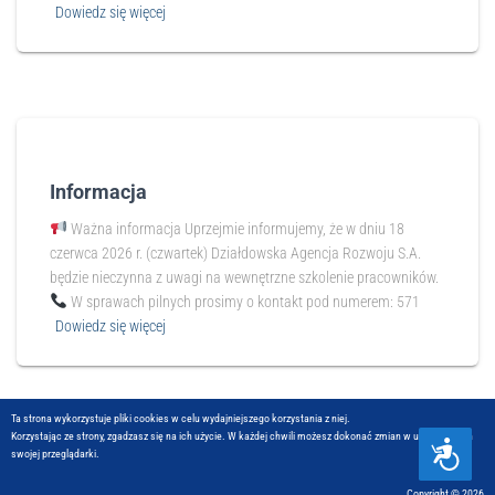
Dowiedz się więcej
Informacja
Ważna informacja Uprzejmie informujemy, że w dniu 18
czerwca 2026 r. (czwartek) Działdowska Agencja Rozwoju S.A.
będzie nieczynna z uwagi na wewnętrzne szkolenie pracowników.
W sprawach pilnych prosimy o kontakt pod numerem: 571
Dowiedz się więcej
Ta strona wykorzystuje pliki cookies w celu wydajniejszego korzystania z niej.
Korzystając ze strony, zgadzasz się na ich użycie. W każdej chwili możesz dokonać zmian w ustawieniach
D
swojej przeglądarki.
O
S
Copyright © 2026