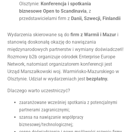
Olsztynie:
Konferencja i spotkania
biznesowe
Open to Scandinavia
, z
przedstawicielami firm z
Danii,
Szwecji, Finlandii
Wydarzenia skierowane są do
firm z Warmii i Mazur
i
stanowią doskonałą okazję do nawiązania
międzynarodowych partnerstw i wymiany doświadczeń!
Rozmowy b2b organizuje ośrodek Enterprise Europe
Network, natomiast organizatorem konferencji jest
Urząd Marszałkowski woj. Warmińsko-Mazurskiego w
Olsztynie. Udział w wydarzeniach jest
bezpłatny.
Dlaczego warto uczestniczyć?
zaaranżowane wcześniej spotkania z potencjalnymi
partnerami zagranicznymi;
szansa na nawiązanie współpracy
biznesowej/technologicznej;
cenne doświadczenie i nowe możliwości rozwoju firmy