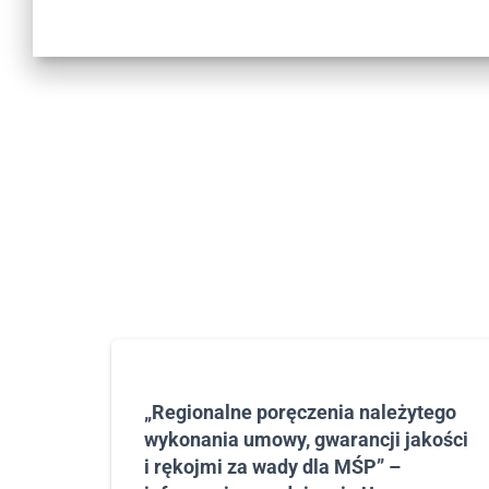
-
F
1
0
,
a
b
y
o
t
w
o
r
z
y
ć
m
„Regionalne poręczenia należytego
e
wykonania umowy, gwarancji jakości
n
i rękojmi za wady dla MŚP” –
u