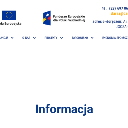
tel.:
(23) 697
darsa@dar
adres e-doręczeń
:
AE
JGCSA-
ANCJE
O NAS
PROJEKTY
TARGOWISKO
EKONOMIA SPOŁECZ
Informacja