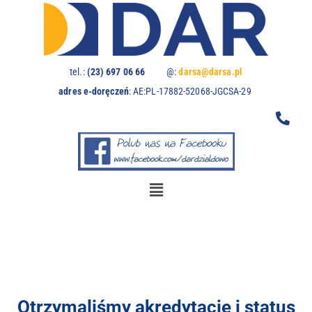
U
w
a
g
a
tel.:
(23) 697 06 66
@:
darsa@darsa.pl
:
adres e-doręczeń
:
AE:PL-17882-52068-JGCSA-29
t
a
w
i
t
r
y
n
a
z
a
w
i
e
Otrzymaliśmy akredytację i status