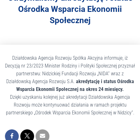
r
Ośrodka Wsparcia Ekonomii
a
s
Społecznej
y
s
t
e
m
d
Działdowska Agencja Rozwoju Spółka Akcyjna informuje, iż
o
Decyzją nr 23/2023 Minister Rodziny i Polityki Społecznej przyznał
s
partnerstwu: Nidzickiej Fundacji Rozwoju „NIDA” wraz z
t
Działdowską Agencja Rozwoju S.A.
akredytację i status Ośrodka
ę
Wsparcia Ekonomii Społecznej na okres 24 miesięcy.
p
Dzięki uzyskaniu kolejnej już akredytacji Działdowska Agencja
n
o
Rozwoju może kontynuować działania w ramach projektu
ś
partnerskiego „Ośrodek Wsparcia Ekonomii Społecznej w Nidzicy”.
c
i
.