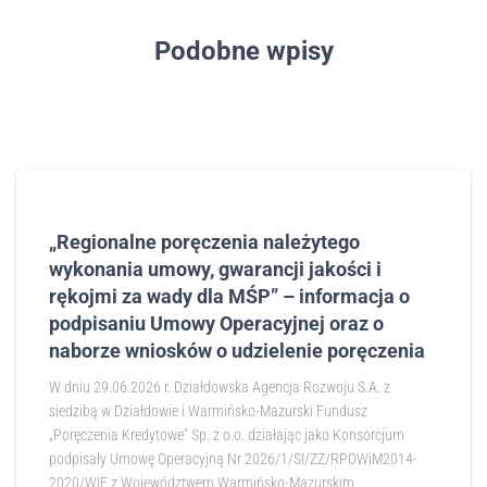
Podobne wpisy
„Regionalne poręczenia należytego
wykonania umowy, gwarancji jakości i
rękojmi za wady dla MŚP” – informacja o
podpisaniu Umowy Operacyjnej oraz o
naborze wniosków o udzielenie poręczenia
W dniu 29.06.2026 r. Działdowska Agencja Rozwoju S.A. z
siedzibą w Działdowie i Warmińsko-Mazurski Fundusz
„Poręczenia Kredytowe” Sp. z o.o. działając jako Konsorcjum
podpisały Umowę Operacyjną Nr 2026/1/SI/ZZ/RPOWiM2014-
2020/WIF z Województwem Warmińsko-Mazurskim,