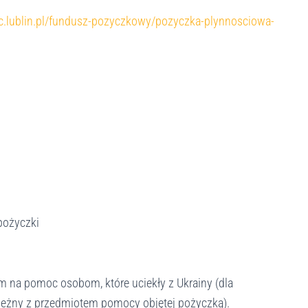
ic.lublin.pl/fundusz-pozyczkowy/pozyczka-plynnosciowa-
 pożyczki
m na pomoc osobom, które uciekły z Ukrainy (dla
zbieżny z przedmiotem pomocy objętej pożyczką).