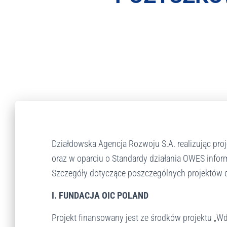
r
a
s
y
s
t
e
m
d
o
s
t
ę
Działdowska Agencja Rozwoju S.A. realizując pro
p
oraz w oparciu o Standardy działania OWES info
n
o
Szczegóły dotyczące poszczególnych projektów 
ś
c
I. FUNDACJA OIC POLAND
i
.
Projekt finansowany jest ze środków projektu 
N