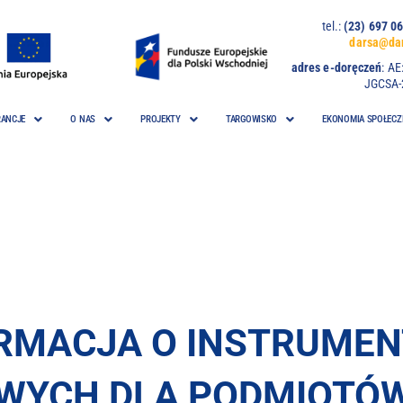
tel.:
(23) 697
darsa@dar
adres e-doręczeń
:
AE
JGCSA-
ANCJE
O NAS
PROJEKTY
TARGOWISKO
EKONOMIA SPOŁECZ
RMACJA O INSTRUME
WYCH DLA PODMIOTÓW