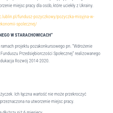
enie miejsc pracy dla osób, które uciekły z Ukrainy.
c.lublin.pl/fundusz-pozyczkowy/pozyczka-misyjna-w-
konomii-spolecznej/
LNEGO W STARACHOWICACH”
 ramach projektu pozakonkursowego pn. “Wdrożenie
unduszu Przedsiębiorczości Społecznej” realizowanego
Edukacja Rozwój 2014-2020.
życzek. Ich łączna wartość nie może przekroczyć
przeznaczona na utworzenie miejsc pracy.
e dłuższy niż 6 miesięcy.