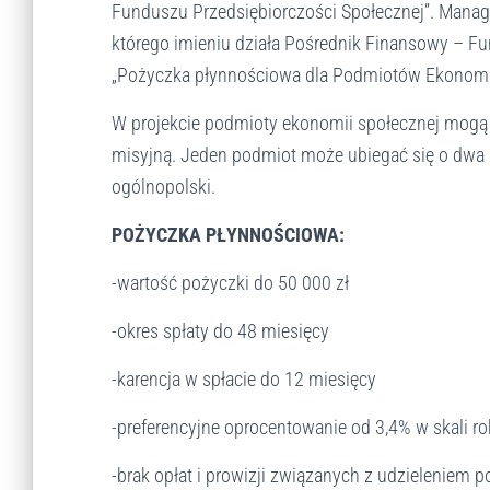
Funduszu Przedsiębiorczości Społecznej”. Manag
a
którego imieniu działa Pośrednik Finansowy – F
c
i
„Pożyczka płynnościowa dla Podmiotów Ekonomii
s
n
W projekcie podmioty ekonomii społecznej mogą 
i
misyjną. Jeden podmiot może ubiegać się o dwa 
j
ogólnopolski.
C
t
POŻYCZKA PŁYNNOŚCIOWA:
r
l
-wartość pożyczki do 50 000 zł
-
F
-okres spłaty do 48 miesięcy
1
1
-karencja w spłacie do 12 miesięcy
,
a
-preferencyjne oprocentowanie od 3,4% w skali r
b
y
-brak opłat i prowizji związanych z udzieleniem p
d