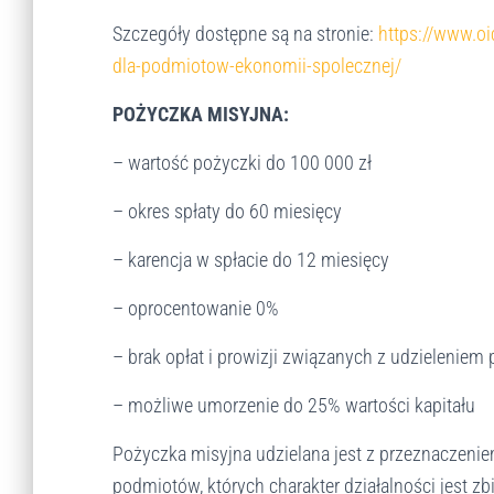
o
Szczegóły dostępne są na stronie:
https://www.o
s
t
dla-podmiotow-ekonomii-spolecznej/
o
s
POŻYCZKA MISYJNA:
o
w
– wartość pożyczki do 100 000 zł
a
ć
– okres spłaty do 60 miesięcy
w
i
– karencja w spłacie do 12 miesięcy
t
r
– oprocentowanie 0%
y
n
– brak opłat i prowizji związanych z udzieleniem
ę
d
– możliwe umorzenie do 25% wartości kapitału
o
o
Pożyczka misyjna udzielana jest z przeznaczenie
s
podmiotów, których charakter działalności jest 