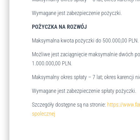
s
t
Wymagane jest zabezpieczenie pożyczki.
a
j
POŻYCZKA NA ROZWÓJ
ą
c
Maksymalna kwota pożyczki do 500.000,00 PLN.
y
c
Możliwe jest zaciągnięcie maksymalnie dwóch po
h
1.000.000,00 PLN.
z
c
Maksymalny okres spłaty – 7 lat; okres karencji ni
z
y
Wymagane jest zabezpieczenie spłaty pożyczki.
t
n
Szczegóły dostępne są na stronie:
https://www.fa
i
spolecznej
k
a
e
k