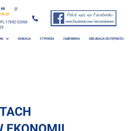
 06 66
@:
sa.pl
:PL-17882-52068-
29
NA
EDUKACJA
STYPENDIA
ZAMÓWIENIA
DEKLARACJA DOSTĘPNOŚCI
NTACH
 EKONOMII