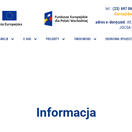
tel.:
(23) 697
darsa@dar
adres e-doręczeń
:
AE
JGCSA-
ANCJE
O NAS
PROJEKTY
TARGOWISKO
EKONOMIA SPOŁECZ
Informacja