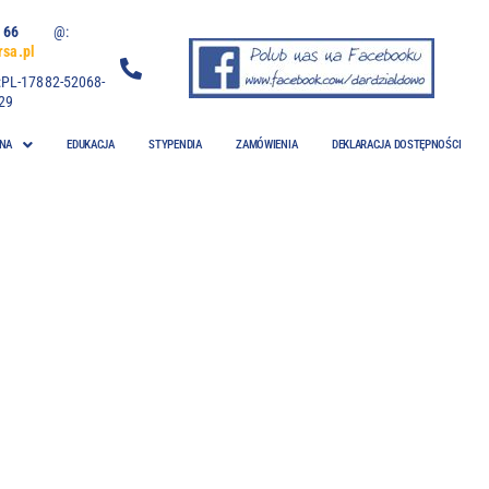
 06 66
@:
sa.pl
:PL-17882-52068-
29
NA
EDUKACJA
STYPENDIA
ZAMÓWIENIA
DEKLARACJA DOSTĘPNOŚCI