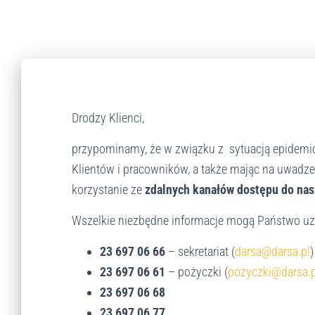
r
a
s
y
s
t
e
m
Drodzy Klienci,
d
o
przypominamy, że w związku z sytuacją epidemic
s
Klientów i pracowników, a także mając na uwadz
t
ę
korzystanie ze
zdalnych kanałów dostępu do nas
p
n
Wszelkie niezbędne informacje mogą Państwo uz
o
ś
23 697 06 66
– sekretariat (
darsa@darsa.pl
)
c
23 697 06 61
– pożyczki (
pozyczki@darsa.p
i
23 697 06 68
.
23 697 06 77
N