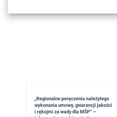
-
F
1
0
,
a
b
y
o
t
w
o
r
z
y
ć
m
„Regionalne poręczenia należytego
e
wykonania umowy, gwarancji jakości
n
i rękojmi za wady dla MŚP” –
u