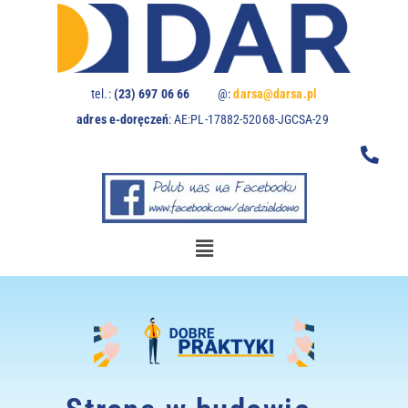
U
w
a
g
a
tel.:
(23) 697 06 66
@:
darsa@darsa.pl
:
adres e-doręczeń
:
AE:PL-17882-52068-JGCSA-29
t
a
w
i
t
r
y
n
a
z
a
w
i
e